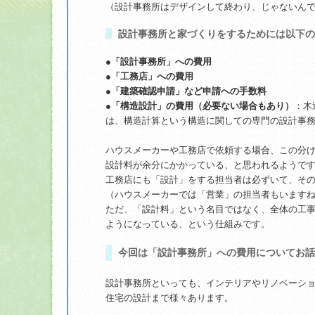
（設計事務所はデザインして終わり、じゃないん
設計事務所と家づくりをするためには以下の
●「設計事務所」への費用
●「工務店」への費用
●「建築確認申請」など申請への手数料
●「構造設計」の費用（必要ない場合もあり）
：木
は、構造計算という構造に関しての専門の設計事
ハウスメーカーや工務店で依頼する場合、この分
設計料が余分にかかっている、と思われるようで
工務店にも「設計」をする担当者は必ずいて、そ
（ハウスメーカーでは「営業」の担当者もいます
ただ、「設計料」という名目ではなく、全体の工
ようになっている、という仕組みです。
今回は
「設計事務所」への費用
についてお話
設計事務所といっても、インテリアやリノベーシ
住宅の設計まで様々あります。