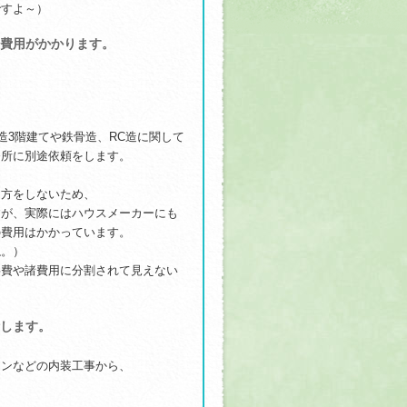
ですよ～）
費用がかかります。
造3階建てや鉄骨造、RC造に関して
務所に別途依頼をします。
け方をしないため、
すが、実際にはハウスメーカーにも
の費用はかかっています。
ね。）
事費や諸費用に分割されて見えない
します。
ョンなどの内装工事から、