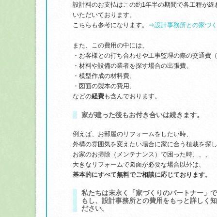
設計料のお支払はこの約1年半の期間で各工程が終
いただいております。
こちらも参考になります。
⇒設計事務所との家づ
また、この費用の中には、
・お客様との打ち合わせや工事監理の際の交通費
・材料や設備の業者を探す場合の出張費、
・模型作成の材料費、
・図面の製本の費用、
などの
経費
も含んでおります。
家が建った後もお付き合いは続きます。
例えば、お部屋のリフォームをしたい時、
外構の雰囲気を変えたい場合に家に合う植栽を探
お家のお掃除（メンテナンス）で困った時、、、
大きなリフォームで図面が必要な場合以外は、
基本的にすべて無料でご相談に応じております。
私たちは末永く「家づくりのパートナー」で
もし、設計事務所との費用をもっと詳しく知
ださい。