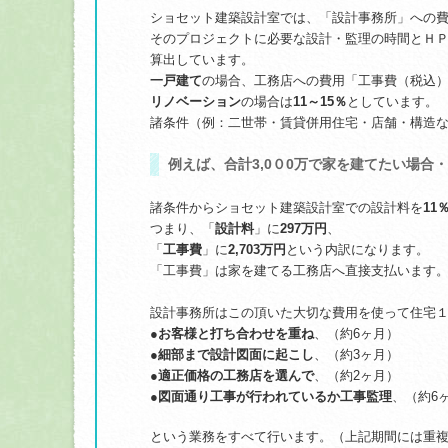
ショセット建築設計室では、「設計事務所」への
そのプロジェクトに必要な設計・監理の時間とＨ
算出しています。
一戸建て
の場合、工務店への費用「工事費（税込
リノベーション
の場合は
11～15％
としています。
諸条件（例：二世帯・賃貸併用住宅・店舗・構造
例えば、
合計3,0０0万
で家を建てたい場合・
諸条件からショセット建築設計室での設計料を
11
つまり、「
設計料
」に
297万円
、
「
工事費
」に
2,703万円
という内訳になります。
「工事費」は家を建てる工務店へ直接支払います
設計事務所はこの頂いた大切な費用を使って住宅
●お客様と打ち合わせを重ね
、（約6ヶ月）
●
細部まで設計図面に起こし
、（約3ヶ月）
●
適正価格の工務店を選んで
、（約2ヶ月）
●図面通り工事が行われているか工事監理
、（約6
という業務をすべて行います。（上記期間には重