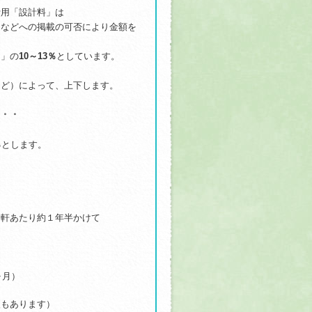
費用「設計料」は
Ｐなどへの掲載の可否により金額を
）」の
10～13％
としています。
など）によって、上下します。
・・
％
とします。
。
１軒あたり約１年半かけて
ヶ月）
複もあります）