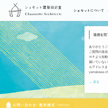
送信を完
ありがとうご
ご質問の送信
ＨＰより自動
届いていない
ルアドレスま
yamakawa.ch
← 戻る