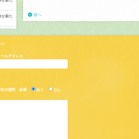
件が新た
前へ
件が新た
メールアドレス
弊社の資料 必要
あり
なし