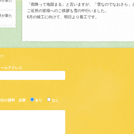
件が新た
「雨降って地固まる」と言いますが、「雪なのでなおさら」
ご近所の皆様へのご挨拶も雪の中行いました。
件が新た
6月の竣工に向けて、明日より着工です。
メールアドレス
弊社の資料 必要
あり
なし