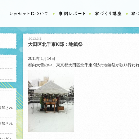
2013.3.1
大田区北千束K邸：地鎮祭
2013年1月14日
都内大雪の中、東京都大田区北千束K邸の地鎮祭が執り行わ
追加され
追加され