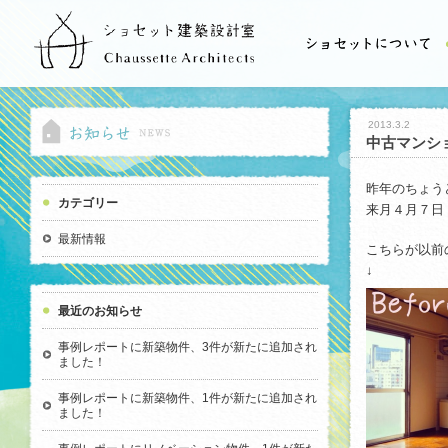
2013.3.2
中古マンシ
昨年のちょう
カテゴリー
来月４月７日
最新情報
こちらが以前
↓
最近のお知らせ
事例レポートに新築物件、3件が新たに追加され
ました！
事例レポートに新築物件、1件が新たに追加され
ました！