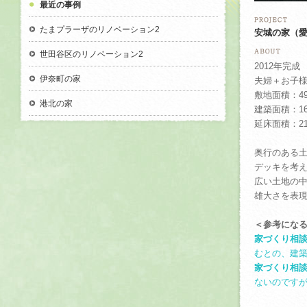
最近の事例
たまプラーザのリノベーション2
安城の家（愛
世田谷区のリノベーション2
2012年完成
伊奈町の家
夫婦＋お子様
敷地面積：49
港北の家
建築面積：16
延床面積：21
奥行のある
デッキを考
広い土地の
雄大さを表
＜参考にな
家づくり相
むとの、建
家づくり相
ないのです