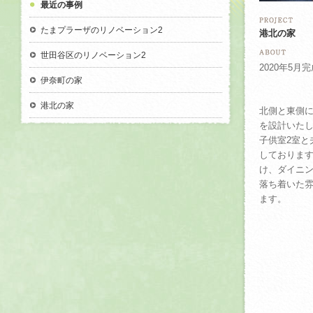
最近の事例
たまプラーザのリノベーション2
港北の家
世田谷区のリノベーション2
2020年5
伊奈町の家
港北の家
北側と東側
を設計いたし
子供室2室と
しております
け、ダイニ
落ち着いた
ます。