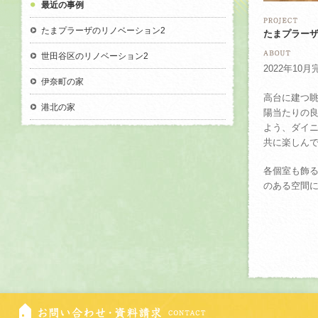
最近の事例
たまプラーザのリノベーション2
たまプラーザ
世田谷区のリノベーション2
2022年1
伊奈町の家
高台に建つ
港北の家
陽当たりの
よう、ダイニ
共に楽しん
各個室も飾
のある空間