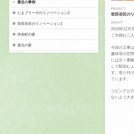
最近の事例
たまプラーザのリノベーション2
世田谷区の
世田谷区のリノベーション2
2019年12
伊奈町の家
ご夫婦お二
港北の家
今回の工事
趣味等の空
には元々素
して馴染む
す。造り付
ています。
リビングと
ないよう大