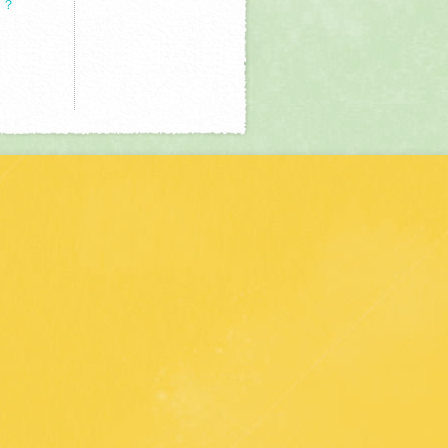
う？
くりレポート