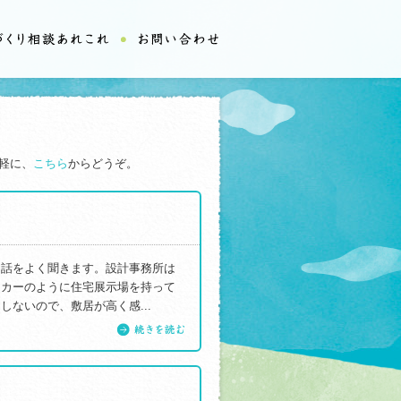
軽に、
こちら
からどうぞ。
う話をよく聞きます。設計事務所は
ーカーのように住宅展示場を持って
ないので、敷居が高く感...
続きを読む