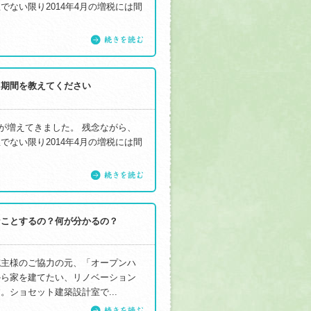
ない限り2014年4月の増税には間
続きを読む
る期間を教えてください
談が増えてきました。 残念ながら、
ない限り2014年4月の増税には間
続きを読む
なことするの？何が分かるの？
施主様のご協力の元、「オープンハ
から家を建てたい、リノベーション
ショセット建築設計室で...
続きを読む